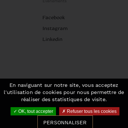
Évènements
Facebook
Instagram
Linkedin
En naviguant sur notre site, vous acceptez
©2026 Fou de Pâtisserie, Paris.
-
l'utilisation de cookies pour nous permettre de
Mentions légales
-
Plan du site
réaliser des statistiques de visite.
Made with love by Altimax
OK, tout accepter
Refuser tous les cookies
PERSONNALISER