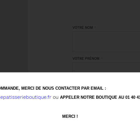
VOTRE NOM
VOTRE PRÉNOM
MMANDE, MERCI DE NOUS CONTACTER PAR EMAIL :
VOTRE ADRESSE DE COURRIEL
patisserieboutique.fr
ou
APPELER NOTRE BOUTIQUE AU 01 40 41 
MERCI !
J'accepte les
conditions général