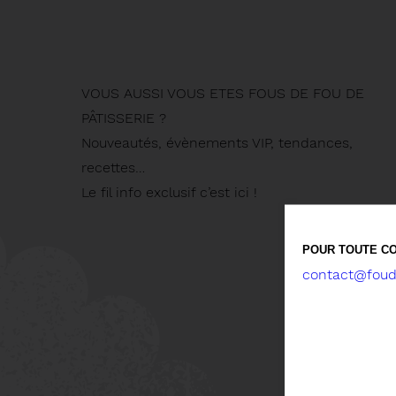
VOUS AUSSI VOUS ETES FOUS DE FOU DE
PÂTISSERIE ?
Nouveautés, évènements VIP, tendances,
recettes…
Le fil info exclusif c’est ici !
POUR TOUTE CO
contact@foude